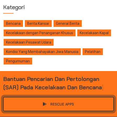
Kategori
Bencana
Berita Kansar
General Berita
Kecelakaan dengan Penanganan Khusus
Kecelakaan Kapal
Kecelakaan Pesawat Udara
Kondisi Yang Membahayakan Jiwa Manusia
Pelatihan
Pengumuman
B
A
N
T
U
A
N
P
E
N
C
A
R
I
A
N
D
A
N
P
E
R
T
O
L
O
N
G
A
N
(
S
A
R
)
P
A
D
A
K
E
C
E
L
A
K
A
A
N
D
A
N
B
E
N
C
A
N
A
|
RESCUE APPS