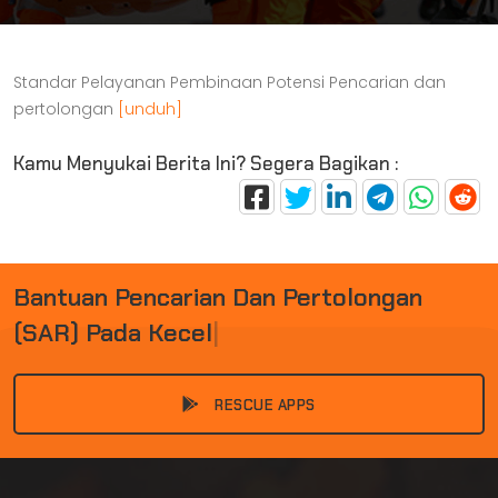
Standar Pelayanan Pembinaan Potensi Pencarian dan
pertolongan
[unduh]
Kamu Menyukai Berita Ini? Segera Bagikan :
B
A
N
T
U
A
N
P
E
N
C
A
R
I
A
N
D
A
N
P
E
R
T
O
L
O
N
G
A
N
(
S
A
R
)
P
A
D
A
K
E
C
E
L
A
K
|
RESCUE APPS