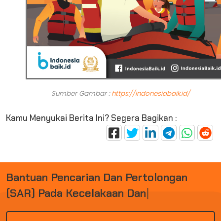
Sumber Gambar :
https://indonesiabaik.id/
Kamu Menyukai Berita Ini? Segera Bagikan :
B
A
N
T
U
A
N
P
E
N
C
A
R
I
A
N
D
A
N
P
E
R
T
O
L
O
N
G
A
N
(
S
A
R
)
P
A
D
A
K
E
C
E
L
A
K
A
A
N
D
A
N
B
E
N
C
A
|