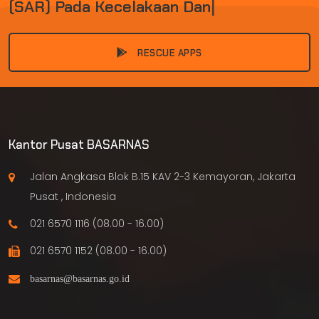
(
S
A
R
)
P
A
D
A
K
E
C
E
L
A
K
A
A
N
D
A
N
B
E
N
C
A
N
A
|
RESCUE APPS
Kantor Pusat BASARNAS
Jalan Angkasa Blok B.15 KAV 2-3 Kemayoran, Jakarta
Pusat , Indonesia
021 6570 1116 (08.00 - 16.00)
021 6570 1152 (08.00 - 16.00)