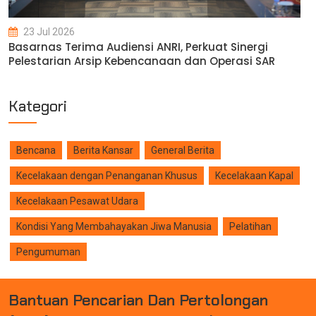
23 Jul 2026
Basarnas Terima Audiensi ANRI, Perkuat Sinergi
Pelestarian Arsip Kebencanaan dan Operasi SAR
Kategori
Bencana
Berita Kansar
General Berita
Kecelakaan dengan Penanganan Khusus
Kecelakaan Kapal
Kecelakaan Pesawat Udara
Kondisi Yang Membahayakan Jiwa Manusia
Pelatihan
Pengumuman
B
A
N
T
U
A
N
P
E
N
C
A
R
I
A
N
D
A
N
P
E
R
T
O
L
O
N
G
A
N