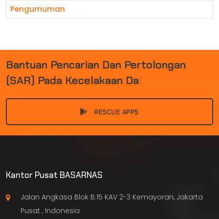
Pengumuman
B
A
N
T
U
A
N
P
E
N
C
A
R
I
A
N
D
A
N
P
E
R
T
O
L
O
N
G
A
N
(
S
A
R
)
P
A
D
A
K
E
C
E
L
A
K
A
A
N
D
A
N
B
E
N
|
RESCUE APPS
Kantor Pusat BASARNAS
Jalan Angkasa Blok B.15 KAV 2-3 Kemayoran, Jakarta
Pusat , Indonesia