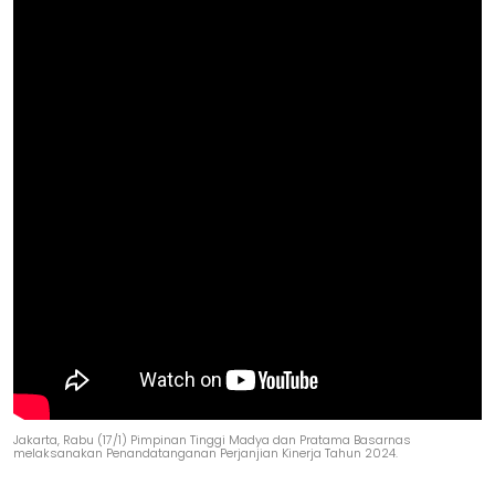
Jakarta, Rabu (17/1) Pimpinan Tinggi Madya dan Pratama Basarnas
melaksanakan Penandatanganan Perjanjian Kinerja Tahun 2024.