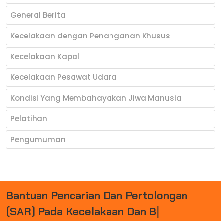
General Berita
Kecelakaan dengan Penanganan Khusus
Kecelakaan Kapal
Kecelakaan Pesawat Udara
Kondisi Yang Membahayakan Jiwa Manusia
Pelatihan
Pengumuman
B
A
N
T
U
A
N
P
E
N
C
A
R
I
A
N
D
A
N
P
E
R
T
O
L
O
N
G
A
N
(
S
A
R
)
P
A
D
A
K
E
C
E
L
A
K
A
A
N
D
A
N
B
E
N
C
A
N
A
|