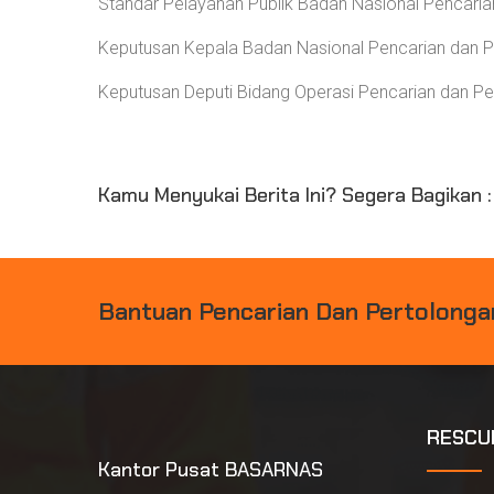
Standar Pelayanan Publik Badan Nasional Pencari
Keputusan Kepala Badan Nasional Pencarian dan 
Keputusan Deputi Bidang Operasi Pencarian dan P
Kamu Menyukai Berita Ini? Segera Bagikan :
B
A
N
T
U
A
N
P
E
N
C
A
R
I
A
N
D
A
N
P
E
R
T
O
L
O
N
G
A
RESCU
Kantor Pusat BASARNAS