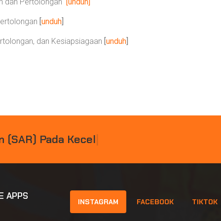
an dan Pertolongan
[unduh]
Pertolongan
[
unduh
]
ertolongan, dan Kesiapsiagaan
[
unduh
]
N
(
S
A
R
)
P
A
D
A
K
E
C
E
L
A
K
A
A
N
|
E APPS
INSTAGRAM
FACEBOOK
TIKTOK