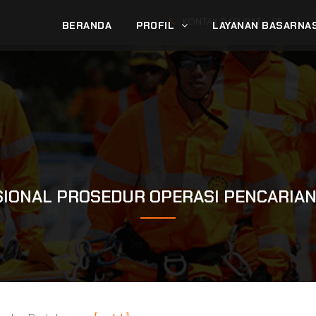
KONTAK DARURAT -
115
|
BERANDA
PROFIL
LAYANAN BASARNA
IONAL PROSEDUR OPERASI PENCARIA